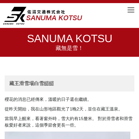
Togg
navi
SANUMA KOTSU
藏無是雪！
藏王滑雪場白雪皚皚
櫻花的消息已經傳來，溫暖的日子還在繼續。
從昨天開始，我在山形地區觀光了1晚2天，並住在藏王溫泉。
當我早上醒來，看著窗外時，雪大約有15釐米。 對於滑雪者和滑雪
板愛好者來說，這個季節會更長一些。